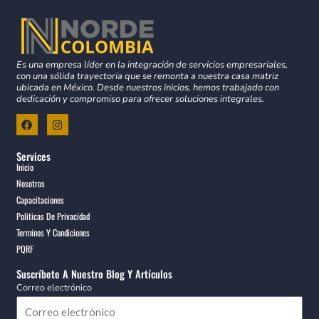
Es una empresa líder en la integración de servicios empresariales,
con una sólida trayectoria que se remonta a nuestra casa matriz
ubicada en México. Desde nuestros inicios, hemos trabajado con
dedicación y compromiso para ofrecer soluciones integrales.
F
I
a
n
c
s
e
t
Services
b
a
Inicio
o
g
o
r
Nosotros
k
a
Capacitaciones
m
Politicas De Privacidad
Terminos Y Condiciones
PQRF
Suscríbete A Nuestro Blog Y Artículos
Correo electrónico