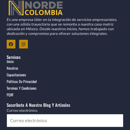
Es una empresa líder en la integración de servicios empresariales,
con una sólida trayectoria que se remonta a nuestra casa matriz
ubicada en México. Desde nuestros inicios, hemos trabajado con
dedicación y compromiso para ofrecer soluciones integrales.
F
I
a
n
c
s
e
t
Services
b
a
Inicio
o
g
o
r
Nosotros
k
a
Capacitaciones
m
Politicas De Privacidad
Terminos Y Condiciones
PQRF
Suscríbete A Nuestro Blog Y Artículos
Correo electrónico