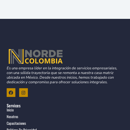
Es una empresa líder en la integración de servicios empresariales,
con una sólida trayectoria que se remonta a nuestra casa matriz
ubicada en México. Desde nuestros inicios, hemos trabajado con
dedicación y compromiso para ofrecer soluciones integrales.
F
I
a
n
c
s
e
t
Services
b
a
Inicio
o
g
o
r
Nosotros
k
a
Capacitaciones
m
Politicas De Privacidad