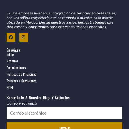
Es una empresa líder en la integración de servicios empresariales,
con una sólida trayectoria que se remonta a nuestra casa matriz
ubicada en México. Desde nuestros inicios, hemos trabajado con
dedicación y compromiso para ofrecer soluciones integrales.
F
I
a
n
c
s
e
t
Services
b
a
Inicio
o
g
Nosotros
o
r
k
a
Capacitaciones
m
Politicas De Privacidad
Terminos Y Condiciones
PQRF
Suscríbete A Nuestro Blog Y Artículos
Correo electrónico
ENVIAR